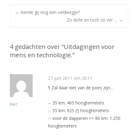
Bericht
←
Kende gij nog een veldwegje?
Zo dicht en toch zo ver …
→
navigatie
4 gedachten over “
Uitdagingen voor
mens en technologie.
”
27 juni 2011 om 20:11
’t Zal daar niet van de poes zijn…
-- 35 km: 465 hoogtemeters.
Bart
-- 55 km: 925 (!) hoogtemeters.
-- voor de dapperen => 80 km: 1.250
hoogtemeters.