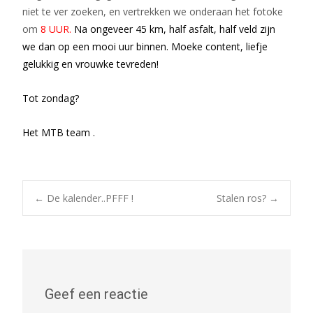
niet te ver zoeken, en vertrekken we onderaan het fotoke
om
8 UUR.
Na ongeveer 45 km, half asfalt, half veld zijn
we dan op een mooi uur binnen. Moeke content, liefje
gelukkig en vrouwke tevreden!
Tot zondag?
Het MTB team .
Bericht
←
De kalender..PFFF !
Stalen ros?
→
navigatie
Geef een reactie